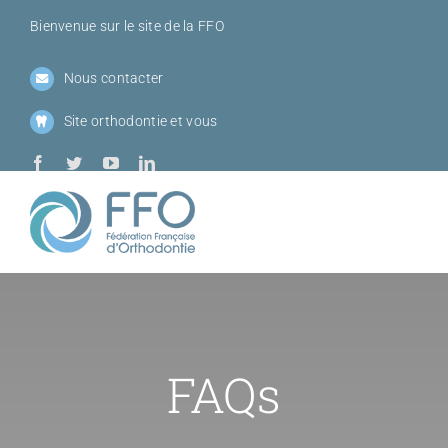
Passer
Bienvenue sur le site de la FFO
au
contenu
Nous contacter
Site orthodontie et vous
Toggl
Navig
Qui sommes-
Sociétés me
FAQs
Journées de l