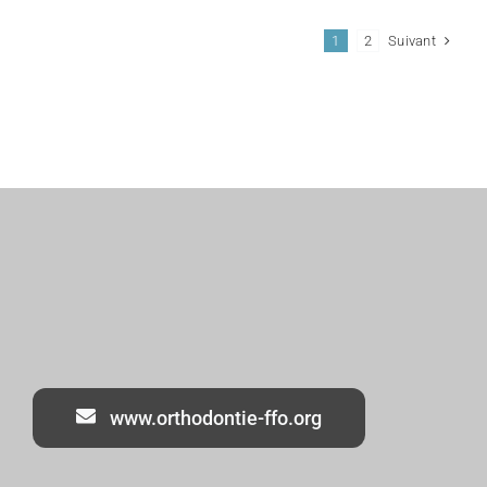
Suivant
1
2
www.orthodontie-ffo.org