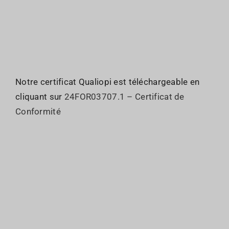
Notre certificat Qualiopi est téléchargeable en
cliquant sur
24FOR03707.1 – Certificat de
Conformité
Qui sommes nous ?
JO : Organisation
Le GIE
JO : Inscriptions