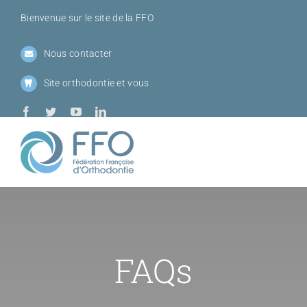
Passer
Bienvenue sur le site de la FFO
au
contenu
Nous contacter
Site orthodontie et vous
Toggl
Navig
Qui sommes-
Sociétés me
FAQs
Journées de l