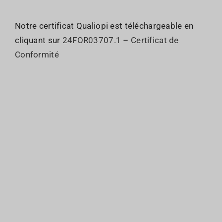
Notre certificat Qualiopi est téléchargeable en
cliquant sur
24FOR03707.1 – Certificat de
Conformité
Qui sommes nous ?
JO : Organisation
Le GIE
JO : Inscriptions
Les Commissions
JO : Programme
Sociétés membres
JO : Partenaires