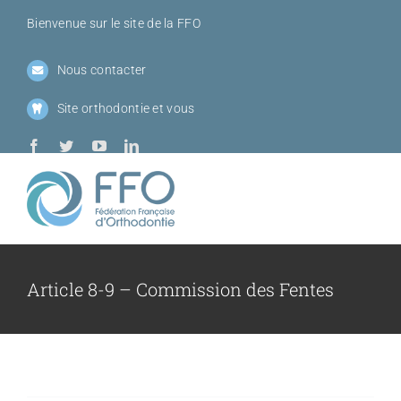
Passer
Bienvenue sur le site de la FFO
au
contenu
Nous contacter
Site orthodontie et vous
Toggl
Navig
Qui sommes-
Article 8-9 – Commission des Fentes
Sociétés me
Journées de l