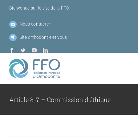
Passer
Bienvenue sur le site de la FFO
au
contenu
Nous contacter
Site orthodontie et vous
Toggl
Navig
Qui sommes-
Article 8-7 – Commission d’éthique
Sociétés me
Journées de l