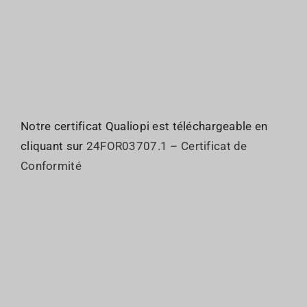
Notre certificat Qualiopi est téléchargeable en
cliquant sur
24FOR03707.1 – Certificat de
Conformité
Qui sommes nous ?
JO : Organisation
Le GIE
JO : Inscriptions