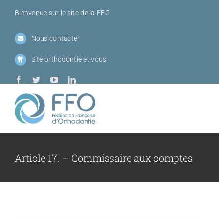
Passer
Bienvenue sur le site de la FFO
au
contenu
Nous contacter
Site orthodontie et vous
Toggl
Navig
Qui sommes-
Article 17. – Commissaire aux comptes
Sociétés me
Journées de l