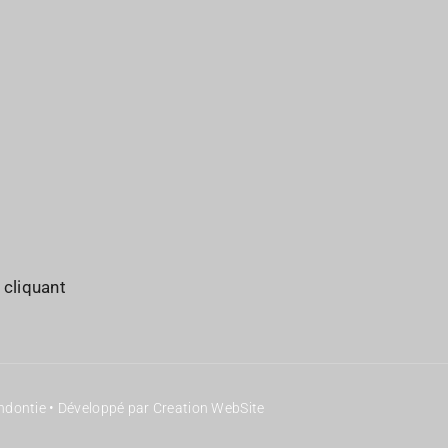
Les Commissions
JO : Pro
Sociétés membres
JO : Part
 cliquant
ondontie • Développé par Creation WebSite