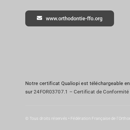
www.orthodontie-ffo.org
Notre certificat Qualiopi est téléchargeable en
sur
24FOR03707.1 – Certificat de Conformité
© Tous droits réservés • Fédération Française de l’Orth