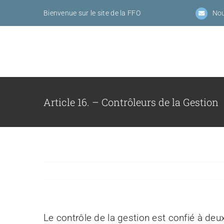
Passer
Bienvenue sur le site de la FFO
Nou
au
contenu
Article 16. – Contrôleurs de la Gestion
Le contrôle de la gestion est confié à d