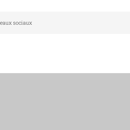
éseaux sociaux
Qui sommes nous ?
JO : Orga
Le GIE
JO : Insc