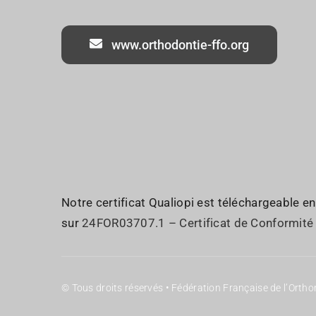
www.orthodontie-ffo.org
Notre certificat Qualiopi est téléchargeable en
sur
24FOR03707.1 – Certificat de Conformité
© Tous droits réservés • Fédération Française de l’Orth