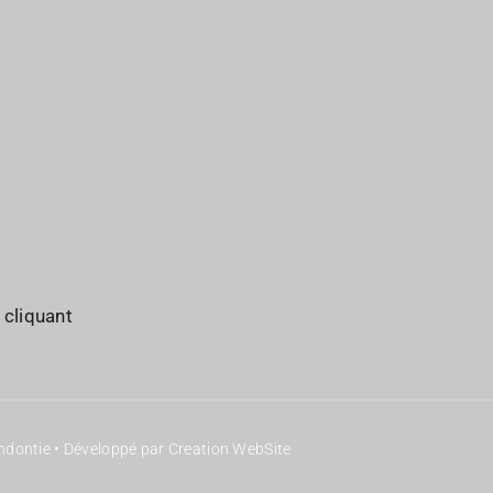
Les Commissions
JO : Pro
Sociétés membres
JO : Part
 cliquant
ondontie • Développé par Creation WebSite