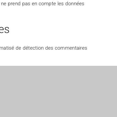
 ne prend pas en compte les données
es
utomatisé de détection des commentaires
nisation
Espace Praticiens
riptions
Archives