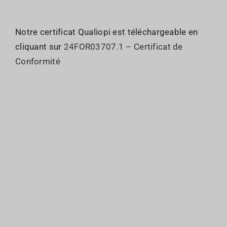
Notre certificat Qualiopi est téléchargeable en
cliquant sur
24FOR03707.1 – Certificat de
Conformité
Qui sommes nous ?
JO : Organisation
Le GIE
JO : Inscriptions
Les Commissions
JO : Programme
Sociétés membres
JO : Partenaires