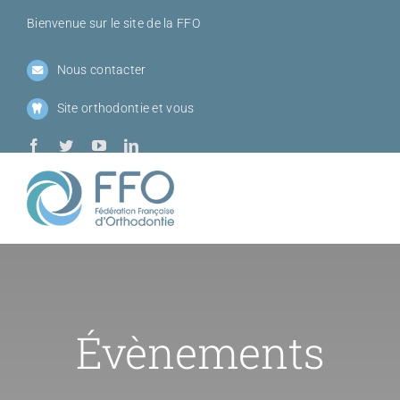
Passer
Bienvenue sur le site de la FFO
au
contenu
Nous contacter
Site orthodontie et vous
Toggl
Navig
Qui sommes-
Sociétés me
Évènements
Journées de l