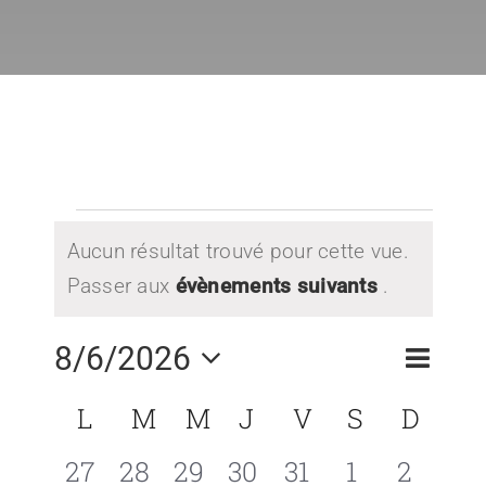
Espace Prati
Médias
Évènements
Aucun résultat trouvé pour cette vue.
Notice
Passer aux
évènements suivants
.
8/6/2026
Naviga
Recher
Mois
Recherche
de
Sélectionnez
et
Calendrier
L
LUNDI
M
MARDI
M
MERCREDI
J
JEUDI
V
VENDREDI
S
SAMEDI
D
DIM
vues
naviga
de
une
0
0
0
0
0
0
0
27
28
29
30
31
1
2
Évène