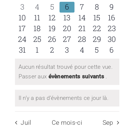
de
Évènements
évènements
évènements
évènements
évènements
évènements
évènement
évène
0
0
0
0
0
0
0
3
4
5
6
7
8
9
date.
vues
évènements
évènements
évènements
évènements
évènements
évènement
évène
0
0
0
0
0
0
0
10
11
12
13
14
15
16
Évène
évènements
évènements
évènements
évènements
évènements
évènement
évènem
0
0
0
0
0
0
0
17
18
19
20
21
22
23
évènements
évènements
évènements
évènements
évènements
évènement
évènem
0
0
0
0
0
0
0
24
25
26
27
28
29
30
évènements
évènements
évènements
évènements
évènements
évènement
évènem
0
0
0
0
0
0
0
31
1
2
3
4
5
6
évènements
évènements
évènements
évènements
évènements
évènement
évène
Aucun résultat trouvé pour cette vue.
Notice
Passer aux
évènements suivants
.
Il n’y a pas d’évènements ce jour là.
Notice
Juil
Ce mois-ci
Sep