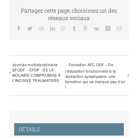
Partagez cette page, choisissez un des
réseaux sociaux
Facebook
Twitter
Reddit
LinkedIn
WhatsApp
Tumblr
Pinterest
Vk
Xing
Email
Journée multidisciplinaire
Formation AFC ODF – De
SFODF – SFOP : DE LA
l’éducation fonctionnelle à la
MOLAIRE COMPROMISE À
distraction symphysaire: une
L’INCISIVE TRAUMATISÉE
formation qui ne manque pas d’air
!
DÉTAILS