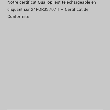
Notre certificat Qualiopi est téléchargeable en
cliquant sur
24FOR03707.1 – Certificat de
Conformité
Qui sommes nous ?
JO : Organisation
Le GIE
JO : Inscriptions
Les Commissions
JO : Programme
Sociétés membres
JO : Partenaires