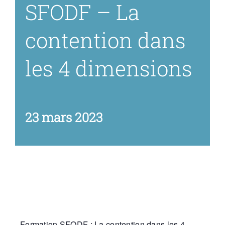
SFODF – La
Espace Prati
contention dans
les 4 dimensions
Médias
23 mars 2023
Formation SFODF : La contention dans les 4