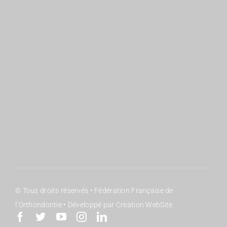
Qui sommes nous ?
JO : Organisation
Le GIE
JO : Inscriptions
Les Commissions
JO : Programme
Sociétés membres
JO : Partenaires
© Tous droits réservés • Fédération Française de
l’Orthondontie • Développé par Creation WebSite