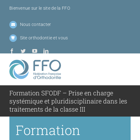
Passer
Bienvenue sur le site de la FFO
au
contenu
Nous contacter
Site orthodontie et vous
Toggl
Navig
Formation SFODF – Prise en charge
Qui sommes-
systémique et pluridisciplinaire dans les
traitements de la classe III
Sociétés me
Formation
Journées de l