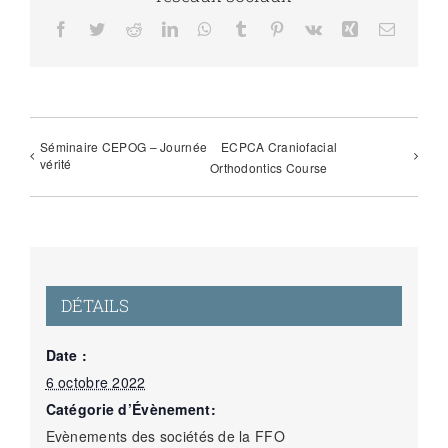
Facebook
Twitter
Reddit
LinkedIn
WhatsApp
Tumblr
Pinterest
Vk
Xing
Email
Séminaire CEPOG – Journée
ECPCA Craniofacial
vérité
Orthodontics Course
DÉTAILS
Date :
6 octobre 2022
Catégorie d’Évènement:
Evènements des sociétés de la FFO