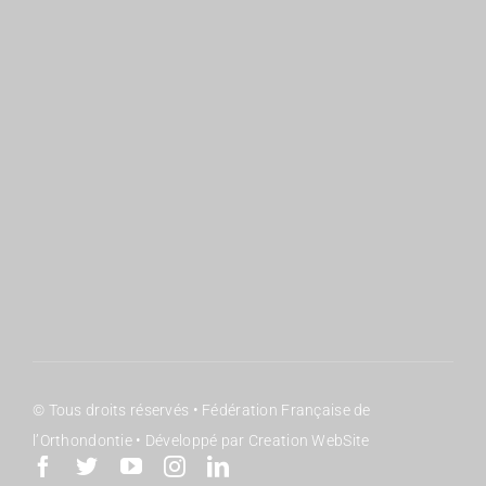
Qui sommes nous ?
JO : Organisation
Le GIE
JO : Inscriptions
Les Commissions
JO : Programme
Sociétés membres
JO : Partenaires
© Tous droits réservés • Fédération Française de
l’Orthondontie • Développé par Creation WebSite