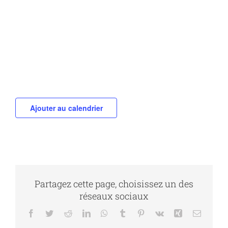
Ajouter au calendrier
Partagez cette page, choisissez un des
réseaux sociaux
Facebook
Twitter
Reddit
LinkedIn
WhatsApp
Tumblr
Pinterest
Vk
Xing
Email