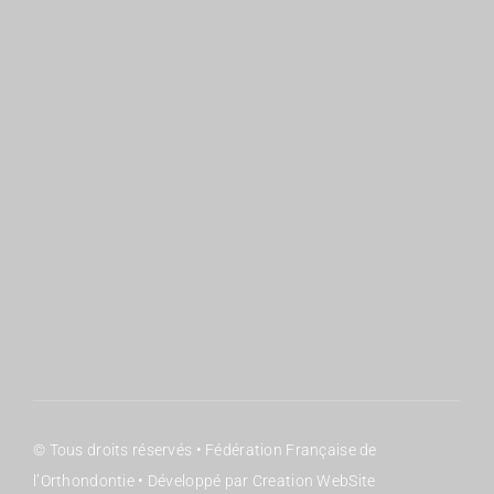
Qui sommes nous ?
JO : Organisation
Le GIE
JO : Inscriptions
Les Commissions
JO : Programme
Sociétés membres
JO : Partenaires
© Tous droits réservés • Fédération Française de
l’Orthondontie • Développé par Creation WebSite