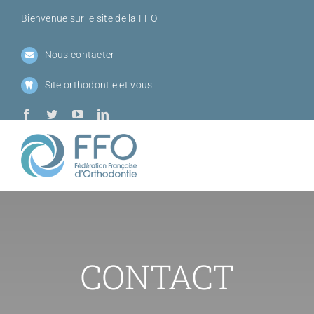
Passer
Bienvenue sur le site de la FFO
au
contenu
Nous contacter
Site orthodontie et vous
Toggl
Navig
Qui sommes-
Sociétés me
CONTACT
Journées de l